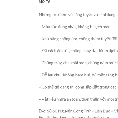
MÔ TẢ
Những ưu điểm vô cùng tuyệt vời khi dùng 
– Màu sắc đồng nhất, không bị lệch màu.
– Khả năng chống ẩm, chống thấm tuyệt đối.
– Độ cách âm tốt, chống cháy đạt kiểm định
– Chống trầy, chịu mài mòn, chống nấm mốc 
– Dễ lau chùi, không bám bụi, bề mặt sáng b
– Có thể dễ dàng thi công, lắp đặt trong các 
– Vật liệu nhựa an toàn, thân thiện với môi 
Đ/c: Số 60 Nguyễn Công Trứ – Liên Bảo – Vĩ
Email:
khogiaydantuongvp@gmail.com