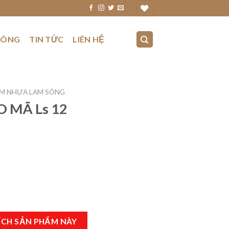
CÔNG
TIN TỨC
LIÊN HỆ
M NHỰA LAM SÓNG
 MÃ Ls 12
ÍCH SẢN PHẨM NÀY