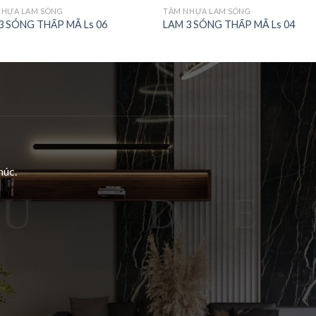
NHỰA LAM SÓNG
TẤM NHỰA LAM SÓNG
3 SÓNG THẤP MÃ Ls 06
LAM 3 SÓNG THẤP MÃ Ls 04
húc.