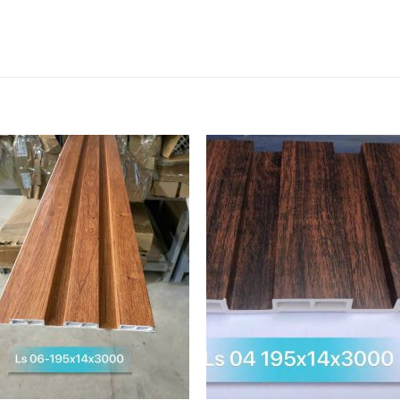
THÍCH
THÍC
SẢN
SẢN
PHẨM
PHẨM
NÀY
NÀY