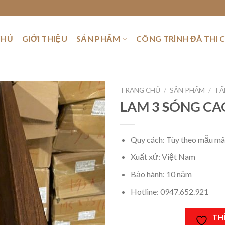
CHỦ
GIỚI THIỆU
SẢN PHẨM
CÔNG TRÌNH ĐÃ THI 
TRANG CHỦ
/
SẢN PHẨM
/
TẤ
LAM 3 SÓNG CAO
THÍCH
Quy cách: Tùy theo mẫu mã
SẢN
Xuất xứ: Việt Nam
PHẨM
NÀY
Bảo hành: 10 năm
Hotline: 0947.652.921
TH