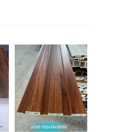
H
THÍCH
SẢN
PHẨM
NÀY