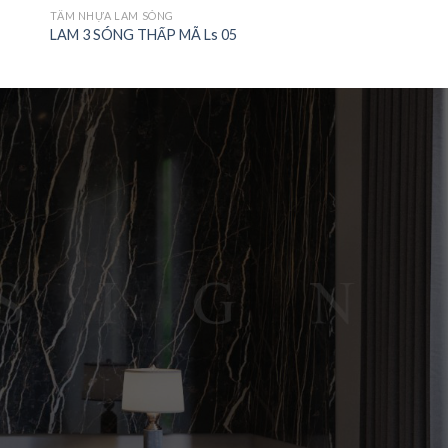
TẤM NHỰA LAM SÓNG
LAM 3 SÓNG THẤP MÃ Ls 05