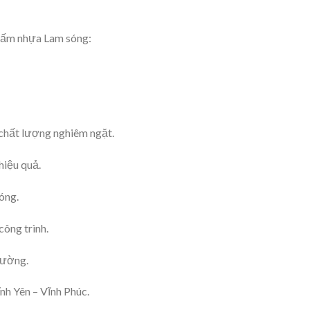
tấm nhựa Lam sóng:
 chất lượng nghiêm ngặt.
hiệu quả.
óng.
công trình.
trường.
nh Yên – Vĩnh Phúc.