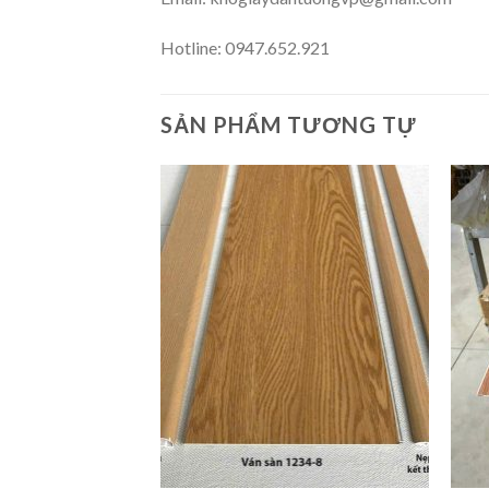
Hotline: 0947.652.921
SẢN PHẨM TƯƠNG TỰ
THÍCH
THÍCH
SẢN
SẢN
PHẨM
PHẨM
NÀY
NÀY