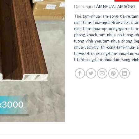
Danh mục:
TẤM NHỰA LAM SÓNG
Thẻ:
tam-nhua-lam-song-gia-re
,
tam
ninh
,
tam-nhua-ngoai-troi-viet-tri
,
ta
ninh
,
tam-nhua-op-tuong-gia-re
,
tam
phong-khach
,
tam-nhua-op-tuong-p
tuong-vinh-yen
,
tam-nhua-phong-be
nhua-vach-tivi
,
thi-cong-tam-nhua-la
tai-viet-tri
,
thi-cong-tam-nhua-lam-so
tri
,
thi-cong-tam-nhua-lam-song-vin