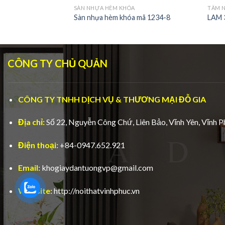
G
SÀN NHỰA HÈM KHÓA
TẤM 
 MÃ Ls 03
Sàn nhựa hèm khóa mã 1234-8
LAM 
CÔNG TY CHỦ QUẢN
CÔNG TY TNHH DỊCH VỤ & THƯƠNG MẠI ĐỖ GIA
Địa chỉ:
Số 22, Nguyễn Công Chứ, Liên Bảo, Vĩnh Yên, Vĩnh P
Điện thoại:
+84-0947.652.921
Email:
khogiaydantuongvp@gmail.com
Website:
http://noithatvinhphuc.vn