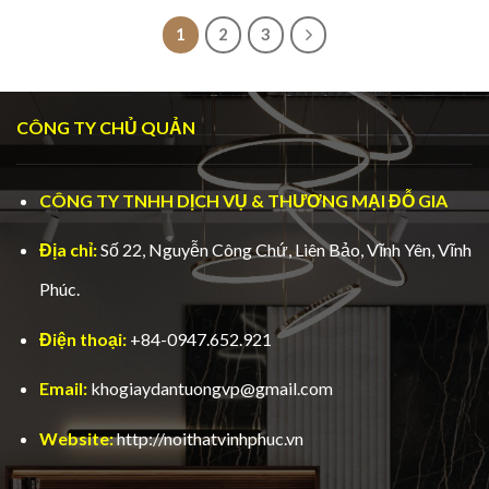
1
2
3
CÔNG TY CHỦ QUẢN
CÔNG TY TNHH DỊCH VỤ & THƯƠNG MẠI ĐỖ GIA
Địa chỉ:
Số 22, Nguyễn Công Chứ, Liên Bảo, Vĩnh Yên, Vĩnh
Phúc.
Điện thoại:
+84-0947.652.921
Email:
khogiaydantuongvp@gmail.com
Website:
http://noithatvinhphuc.vn