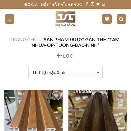
Skip
ĐỖ GIA - NỘI THẤT VĨNH PHÚC
to
content
TRANG CHỦ
/
SẢN PHẨM ĐƯỢC GẮN THẺ “TAM-
NHUA-OP-TUONG-BAC-NINH”
LỌC
THÍCH
THÍCH
SẢN
SẢN
PHẨM
PHẨM
NÀY
NÀY