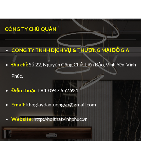
CÔNG TY CHỦ QUẢN
CÔNG TY TNHH DỊCH VỤ & THƯƠNG MẠI ĐỖ GIA
Địa chỉ:
Số 22, Nguyễn Công Chứ, Liên Bảo, Vĩnh Yên, Vĩnh
Phúc.
Điện thoại:
+84-0947.652.921
Email:
khogiaydantuongvp@gmail.com
Website:
http://noithatvinhphuc.vn