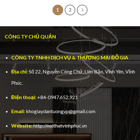
1
2
CÔNG TY CHỦ QUẢN
CÔNG TY TNHH DỊCH VỤ & THƯƠNG MẠI ĐỖ GIA
Địa chỉ:
Số 22, Nguyễn Công Chứ, Liên Bảo, Vĩnh Yên, Vĩnh
Phúc.
Điện thoại:
+84-0947.652.921
Email:
khogiaydantuongvp@gmail.com
Website:
http://noithatvinhphuc.vn