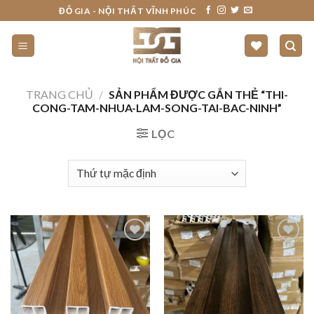
Skip
ĐỖ GIA - NỘI THẤT VĨNH PHÚC
to
content
TRANG CHỦ
/
SẢN PHẨM ĐƯỢC GẮN THẺ “THI-
CONG-TAM-NHUA-LAM-SONG-TAI-BAC-NINH”
LỌC