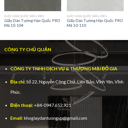
GIẤY HÀN QUỐC MẪU PRO
GIẤY HÀN QUỐC MẪU PRO
Giấy Dán Tường Hàn Quốc PRO
Giấy Dán Tường Hàn Quốc PRO
Mã 10-104
Mã 10-110
CÔNG TY CHỦ QUẢN
CÔNG TY TNHH DỊCH VỤ & THƯƠNG MẠI ĐỖ GIA
Địa chỉ:
Số 22, Nguyễn Công Chứ, Liên Bảo, Vĩnh Yên, Vĩnh
Phúc.
Điện thoại:
+84-0947.652.921
Email:
khogiaydantuongvp@gmail.com