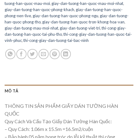
tuong-han-quoc-mau-moi
,
giay-dan-tuong-han-quoc-mau-moi-nhat
,
giay-dan-tuong-han-quoc-phong-khach
,
giay-dan-tuong-han-quoc-
phong-nen-live
,
giay-dan-tuong-han-quoc-phong-ngu
,
giay-dan-tuong-
han-quoc-phong-tho
,
giay-dan-tuong-han-quoc-tron-khong-hoa-van
,
giay-dan-tuong-mau-moi-nhat
,
giay-dan-tuong-viet-tri
,
thi-cong-giay-
dan-tuong-han-quoc-tai-phu-tho
,
thi-cong-giay-dan-tuong-han-quoc-tai-
vinh-phuc
,
thi-cong-giay-dan-tuong-tai-bac-ninh
MÔ TẢ
THÔNG TIN SẢN PHẨM GIẤY DÁN TƯỜNG HÀN
QUỐC
Quy Cách Và Cấu Tạo Giấy Dán Tường Hàn Quốc:
– Quy Cách: 1.06m x 15.5m =16.5m2/cuộn
– Bảo hành 05 năm bong tróc do lỗi kỹ thuật thi công.