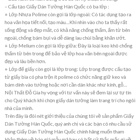
– Cấu tạo Giấy Dán Tường Hàn Quốc có ba lớp :
+ Lớp Nhựa Polime còn gọi là lớp ngoài: Có tác dụng tạo ra
hoa văn họa tiết nổi, tạo màu…Khi nhìn vào cho ta thấy rất
sống động và đẹp mắt, có khả năng chống thấm, ẩm từ bên
ngoài, chống bám bụi và dễ dàng lau chùi bằng khăn ướt.
+ Lớp Melium còn gọi là lớp giữa: Đây là loại keo khô chống
thấm từ bên trong để bảo vệ lớp hoa văn bên ngoài được
đẹp và lâu bền hơn.
+ Lớp đế giấy còn gọi là lớp trong: Lớp trong được cấu tạo
từ giấy bìa có pha trộn ít polime có chức năng giữ keo và
bám dính vào tường hoặc nơi cần dán khác như kính, gỗ…
Nội Thất Đỗ Gia hy vọng với tư vấn này sẽ đem lại sự tự tin
cho Quý khách khi chọn giấy dán tường làm trang trí cho ngôi
nhà của mình.
Trên đây là đôi nét giới thiệu của chúng tôi về sản phẩm Giấy
Dán Tường Hàn Quốc, quý anh chị và các bạn có nhu cầu sử
dụng Giấy Dán Tường Hàn Quốc chính hãng muốn tham
khảo thêm về báo giá mẫu mã hay có bất cứ thắc mắc gì về