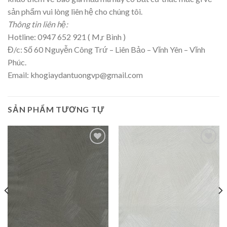
sản phẩm vui lòng liên hệ cho chúng tôi.
Thông tin liên hệ:
Hotline: 0947 652 921 ( M,r Bình )
Đ/c: Số 60 Nguyễn Công Trứ – Liên Bảo – Vĩnh Yên – Vĩnh
Phúc.
Email:
khogiaydantuongvp@gmail.com
SẢN PHẨM TƯƠNG TỰ
THÍCH
THÍCH
SẢN
SẢN
PHẨM
PHẨM
NÀY
NÀY