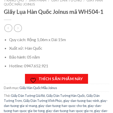
TRANG CHỦ
/
SẢN PHẨM
/
GIẤY DÁN TƯỜNG
/
GIẤY HÀN
QUỐC MẪU JOINUS
Giấy Lụa Hàn Quốc Joinus mã WH504-1
Quy cách: Rộng 1,06m x Dài 15m
Xuất xứ: Hàn Quốc
Bảo hành: 05 năm
Hotline: 0947.652.921
THÍCH SẢN PHẨM NÀY
Danh mục:
Giấy Hàn Quốc Mẫu Joinus
Thẻ:
Giấy Dán Tường Giá Rẻ
,
Giấy Dán Tường Hàn Quốc
,
Giấy Dán
Tường Trơn
,
Giấy Dán Tường Vĩnh Phúc
,
giay-dan-tuong-bac-ninh
,
giay-
dan-tuong-gia-xi-mang
,
giay-dan-tuong-han-quoc-cho-be
,
giay-dan-
tuong-han-quoc-gia-be-tong
,
giay-dan-tuong-han-quoc-gia-re
,
giay-dan-