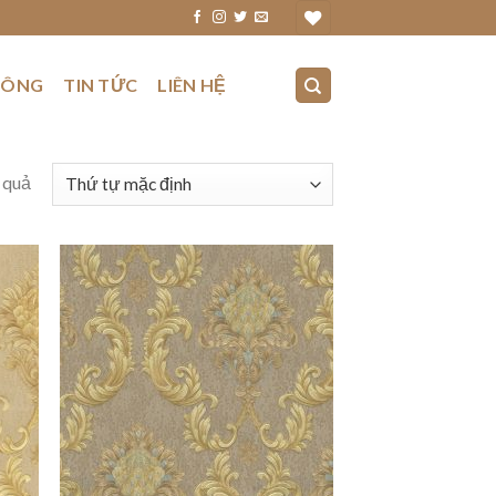
CÔNG
TIN TỨC
LIÊN HỆ
 quả