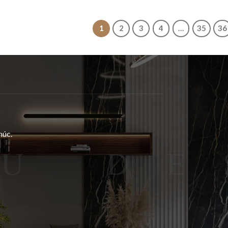
1
2
3
4
…
35
36
húc.