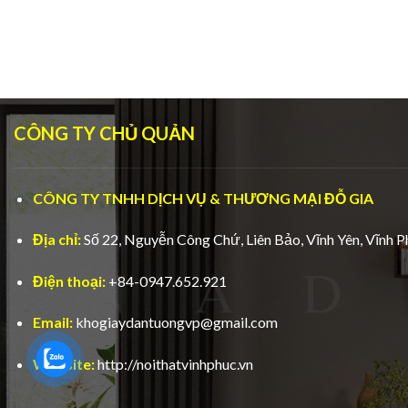
CÔNG TY CHỦ QUẢN
CÔNG TY TNHH DỊCH VỤ & THƯƠNG MẠI ĐỖ GIA
Địa chỉ:
Số 22, Nguyễn Công Chứ, Liên Bảo, Vĩnh Yên, Vĩnh P
Điện thoại:
+84-0947.652.921
Email:
khogiaydantuongvp@gmail.com
Website:
http://noithatvinhphuc.vn