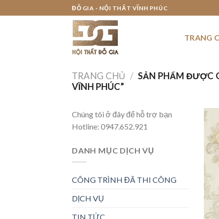
Skip
ĐỖ GIA - NỘI THẤT VĨNH PHÚC
to
content
TRANG 
TRANG CHỦ
/
SẢN PHẨM ĐƯỢC 
VĨNH PHÚC”
Chúng tôi ở đây để hỗ trợ bạn
Hotline:
0947.652.921
DANH MỤC DỊCH VỤ
CÔNG TRÌNH ĐÃ THI CÔNG
DỊCH VỤ
TIN TỨC