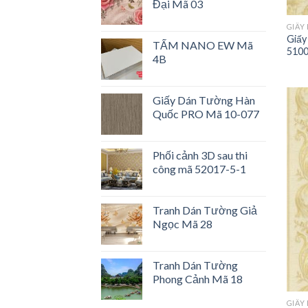
Đại Mã 03
GIẤY
Giấy
TẤM NANO EW Mã
5100
4B
Giấy Dán Tường Hàn
Quốc PRO Mã 10-077
Phối cảnh 3D sau thi
công mã 52017-5-1
Tranh Dán Tường Giả
Ngọc Mã 28
Tranh Dán Tường
Phong Cảnh Mã 18
GIẤY