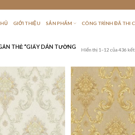
CHỦ
GIỚI THIỆU
SẢN PHẨM
CÔNG TRÌNH ĐÃ THI 
GẮN THẺ “GIẤY DÁN TƯỜNG
Hiển thị 1–12 của 436 kết