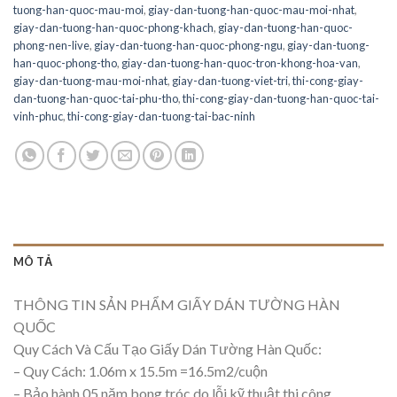
tuong-han-quoc-mau-moi
,
giay-dan-tuong-han-quoc-mau-moi-nhat
,
giay-dan-tuong-han-quoc-phong-khach
,
giay-dan-tuong-han-quoc-
phong-nen-live
,
giay-dan-tuong-han-quoc-phong-ngu
,
giay-dan-tuong-
han-quoc-phong-tho
,
giay-dan-tuong-han-quoc-tron-khong-hoa-van
,
giay-dan-tuong-mau-moi-nhat
,
giay-dan-tuong-viet-tri
,
thi-cong-giay-
dan-tuong-han-quoc-tai-phu-tho
,
thi-cong-giay-dan-tuong-han-quoc-tai-
vinh-phuc
,
thi-cong-giay-dan-tuong-tai-bac-ninh
MÔ TẢ
THÔNG TIN SẢN PHẨM GIẤY DÁN TƯỜNG HÀN
QUỐC
Quy Cách Và Cấu Tạo Giấy Dán Tường Hàn Quốc:
– Quy Cách: 1.06m x 15.5m =16.5m2/cuộn
– Bảo hành 05 năm bong tróc do lỗi kỹ thuật thi công.