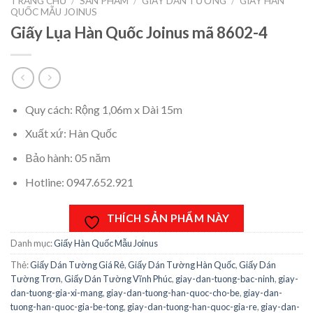
TRANG CHỦ
/
SẢN PHẨM
/
GIẤY DÁN TƯỜNG
/
GIẤY HÀN
QUỐC MẪU JOINUS
Giấy Lụa Hàn Quốc Joinus mã 8602-4
Quy cách: Rộng 1,06m x Dài 15m
Xuất xứ: Hàn Quốc
Bảo hành: 05 năm
Hotline: 0947.652.921
THÍCH SẢN PHẨM NÀY
Danh mục:
Giấy Hàn Quốc Mẫu Joinus
Thẻ:
Giấy Dán Tường Giá Rẻ
,
Giấy Dán Tường Hàn Quốc
,
Giấy Dán
Tường Trơn
,
Giấy Dán Tường Vĩnh Phúc
,
giay-dan-tuong-bac-ninh
,
giay-
dan-tuong-gia-xi-mang
,
giay-dan-tuong-han-quoc-cho-be
,
giay-dan-
tuong-han-quoc-gia-be-tong
,
giay-dan-tuong-han-quoc-gia-re
,
giay-dan-