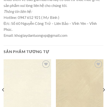
sản phẩm vui lòng liên hệ cho chúng tôi.
Thông tin liên hệ:
Hotline: 0947 652 921 ( M,r Bình )
Đ/c: Số 60 Nguyễn Công Trứ – Liên Bảo – Vĩnh Yên – Vĩnh
Phúc.
Email:
khogiaydantuongvp@gmail.com
SẢN PHẨM TƯƠNG TỰ
THÍCH
THÍCH
SẢN
SẢN
PHẨM
PHẨM
NÀY
NÀY