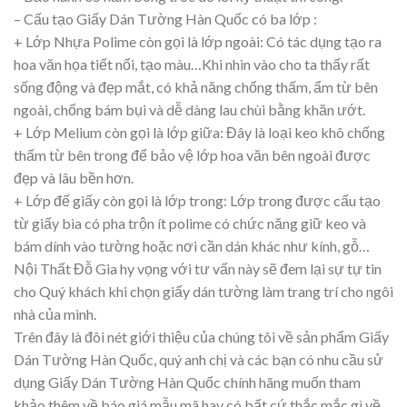
– Cấu tạo Giấy Dán Tường Hàn Quốc có ba lớp :
+ Lớp Nhựa Polime còn gọi là lớp ngoài: Có tác dụng tạo ra
hoa văn họa tiết nổi, tạo màu…Khi nhìn vào cho ta thấy rất
sống động và đẹp mắt, có khả năng chống thấm, ẩm từ bên
ngoài, chống bám bụi và dễ dàng lau chùi bằng khăn ướt.
+ Lớp Melium còn gọi là lớp giữa: Đây là loại keo khô chống
thấm từ bên trong để bảo vệ lớp hoa văn bên ngoài được
đẹp và lâu bền hơn.
+ Lớp đế giấy còn gọi là lớp trong: Lớp trong được cấu tạo
từ giấy bìa có pha trộn ít polime có chức năng giữ keo và
bám dính vào tường hoặc nơi cần dán khác như kính, gỗ…
Nội Thất Đỗ Gia hy vọng với tư vấn này sẽ đem lại sự tự tin
cho Quý khách khi chọn giấy dán tường làm trang trí cho ngôi
nhà của mình.
Trên đây là đôi nét giới thiệu của chúng tôi về sản phẩm Giấy
Dán Tường Hàn Quốc, quý anh chị và các bạn có nhu cầu sử
dụng Giấy Dán Tường Hàn Quốc chính hãng muốn tham
khảo thêm về báo giá mẫu mã hay có bất cứ thắc mắc gì về