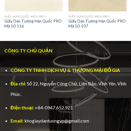
GIẤY HÀN QUỐC MẪU PRO
GIẤY HÀN QUỐC MẪU PRO
Giấy Dán Tường Hàn Quốc PRO
Giấy Dán Tường Hàn Quốc PRO
Mã 10-116
Mã 10-107
CÔNG TY CHỦ QUẢN
CÔNG TY TNHH DỊCH VỤ & THƯƠNG MẠI ĐỖ GIA
Địa chỉ:
Số 22, Nguyễn Công Chứ, Liên Bảo, Vĩnh Yên, Vĩnh
Phúc.
Điện thoại:
+84-0947.652.921
Email:
khogiaydantuongvp@gmail.com