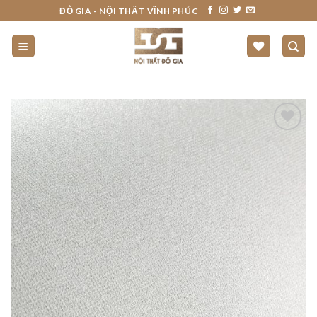
Skip
ĐỖ GIA - NỘI THẤT VĨNH PHÚC
to
content
THÍCH
SẢN
PHẨM
NÀY