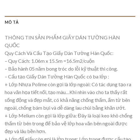
MÔ TẢ
THÔNG TIN SẢN PHẨM GIẤY DÁN TƯỜNG HÀN
QUỐC
Quy Cách Và Cấu Tạo Giấy Dán Tường Hàn Quốc:
– Quy Cách: 1.06m x 15.5m =16.5m2/cuộn
– Bảo hành 05 năm bong tróc do lỗi kỹ thuật thi công.
– Cấu tạo Giấy Dán Tường Hàn Quốc có ba lớp :
+ Lớp Nhựa Polime còn gọi là lớp ngoài: Có tác dụng tạo ra
hoa văn họa tiết nổi, tạo màu…Khi nhìn vào cho ta thấy rất
sống động và đẹp mắt, có khả năng chống thấm, ẩm từ bên
ngoài, chống bám bụi và dễ dàng lau chùi bằng khăn ướt.
+ Lớp Melium còn gọi là lớp giữa: Đây là loại keo khô chống
thấm từ bên trong để bảo vệ lớp hoa văn bên ngoài được
đẹp và lâu bền hơn.
+ Lớp đế giấy còn gọi là lớp trong: Lớp trong được cấu tạo