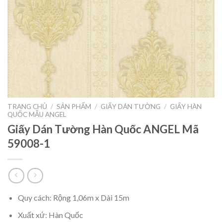
TRANG CHỦ
/
SẢN PHẨM
/
GIẤY DÁN TƯỜNG
/
GIẤY HÀN
QUỐC MẪU ANGEL
Giấy Dán Tường Hàn Quốc ANGEL Mã
59008-1
Quy cách: Rộng 1,06m x Dài 15m
Xuất xứ: Hàn Quốc