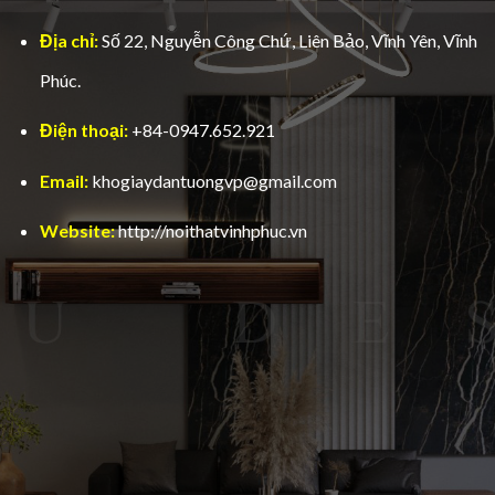
Địa chỉ:
Số 22, Nguyễn Công Chứ, Liên Bảo, Vĩnh Yên, Vĩnh
Phúc.
Điện thoại:
+84-0947.652.921
Email:
khogiaydantuongvp@gmail.com
Website:
http://noithatvinhphuc.vn