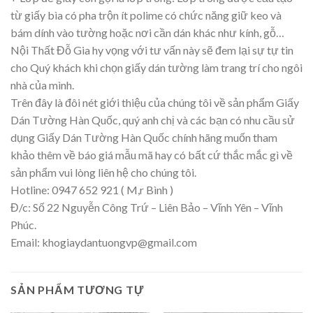
từ giấy bìa có pha trộn ít polime có chức năng giữ keo và
bám dính vào tường hoặc nơi cần dán khác như kính, gỗ…
Nội Thất Đỗ Gia hy vọng với tư vấn này sẽ đem lại sự tự tin
cho Quý khách khi chọn giấy dán tường làm trang trí cho ngôi
nhà của mình.
Trên đây là đôi nét giới thiệu của chúng tôi về sản phẩm Giấy
Dán Tường Hàn Quốc, quý anh chị và các bạn có nhu cầu sử
dụng Giấy Dán Tường Hàn Quốc chính hãng muốn tham
khảo thêm về báo giá mẫu mã hay có bất cứ thắc mắc gì về
sản phẩm vui lòng liên hệ cho chúng tôi.
Hotline: 0947 652 921 ( M,r Bình )
Đ/c: Số 22 Nguyễn Công Trứ – Liên Bảo – Vĩnh Yên – Vĩnh
Phúc.
Email:
khogiaydantuongvp@gmail.com
SẢN PHẨM TƯƠNG TỰ