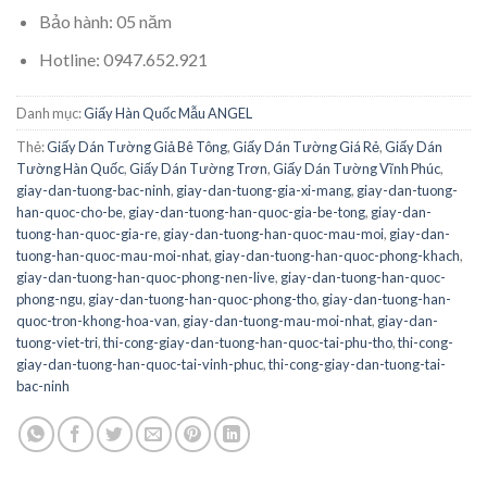
Bảo hành: 05 năm
Hotline: 0947.652.921
Danh mục:
Giấy Hàn Quốc Mẫu ANGEL
Thẻ:
Giấy Dán Tường Giả Bê Tông
,
Giấy Dán Tường Giá Rẻ
,
Giấy Dán
Tường Hàn Quốc
,
Giấy Dán Tường Trơn
,
Giấy Dán Tường Vĩnh Phúc
,
giay-dan-tuong-bac-ninh
,
giay-dan-tuong-gia-xi-mang
,
giay-dan-tuong-
han-quoc-cho-be
,
giay-dan-tuong-han-quoc-gia-be-tong
,
giay-dan-
tuong-han-quoc-gia-re
,
giay-dan-tuong-han-quoc-mau-moi
,
giay-dan-
tuong-han-quoc-mau-moi-nhat
,
giay-dan-tuong-han-quoc-phong-khach
,
giay-dan-tuong-han-quoc-phong-nen-live
,
giay-dan-tuong-han-quoc-
phong-ngu
,
giay-dan-tuong-han-quoc-phong-tho
,
giay-dan-tuong-han-
quoc-tron-khong-hoa-van
,
giay-dan-tuong-mau-moi-nhat
,
giay-dan-
tuong-viet-tri
,
thi-cong-giay-dan-tuong-han-quoc-tai-phu-tho
,
thi-cong-
giay-dan-tuong-han-quoc-tai-vinh-phuc
,
thi-cong-giay-dan-tuong-tai-
bac-ninh