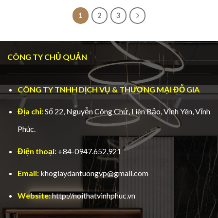
1
2
3
CÔNG TY CHỦ QUẢN
CÔNG TY TNHH DỊCH VỤ & THƯƠNG MẠI ĐỖ GIA
Địa chỉ:
Số 22, Nguyễn Công Chứ, Liên Bảo, Vĩnh Yên, Vĩnh
Phúc.
Điện thoại:
+84-0947.652.921
Email:
khogiaydantuongvp@gmail.com
Website:
http://noithatvinhphuc.vn