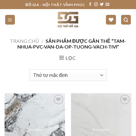
Skip
ĐỖ GIA - NỘI THẤT VĨNH PHÚC
to
content
TRANG CHỦ
/
SẢN PHẨM ĐƯỢC GẮN THẺ “TAM-
NHUA-PVC-VAN-DA-OP-TUONG-VACH-TIVI”
LỌC